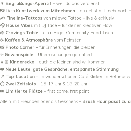
🍷
Begrüßungs-Aperitif
– weil du das verdienst
🖼️ Dein
Kunstwerk zum Mitnehmen
– du gehst mit mehr nach 
✍️
Fineline-Tattoos
von milewa Tattoo – live & exklusiv
🎧
House Vibes
mit DJ Tace – für deinen kreativen Flow
🍇
Cravings Table
– ein riesiger Community-Food-Tisch
☕
Kaffee & Atmosphäre
vom Feinsten
📸
Photo Corner
– für Erinnerungen, die bleiben
✨
Gewinnspiele
– Überraschungen garantiert
👧🏼
Kinderecke
– auch die Kleinen sind willkommen
❤️
Neue Leute, gute Gespräche, entspannte Stimmung
📍
Top-Location
– Im wunderschönen Café Klinker im Betriebsw
⏱️
Zwei Zeitslots
– 15–17 Uhr & 18–20 Uhr
🎟️
Limitierte Plätze
– first come, first paint
Allein, mit Freunden oder als Geschenk –
Brush Hour passt zu a