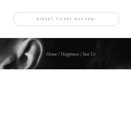
DIREKT TICKET BUCHEN!
Home
/
Happiness
/
Just Us