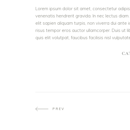
Lorem ipsum dolor sit amet, consectetur adipisc
venenatis hendrerit gravida. In nec lectus diam.
elit sapien aliquam turpis, non viverra dui ant
risus tempor eros auctor ullamcorper. Duis ut l
quis elit volutpat, faucibus facilisis nisl vulputa
CA
PREV