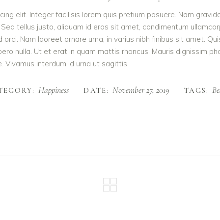
ing elit. Integer facilisis lorem quis pretium posuere. Nam gravid
 Sed tellus justo, aliquam id eros sit amet, condimentum ullamcorpe
e id orci. Nam laoreet ornare urna, in varius nibh finibus sit ame
ibero nulla. Ut et erat in quam mattis rhoncus. Mauris dignissim p
te. Vivamus interdum id urna ut sagittis.
Happiness
November 27, 2019
Be
TEGORY:
DATE:
TAGS: