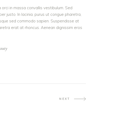
a orci in massa convallis vestibulum. Sed
r justo. In lacinia, purus ut congue pharetra,
t. Quisque sed commodo sapien. Suspendisse at
haretra erat at rhoncus. Aenean dignissim eros
auty
NEXT